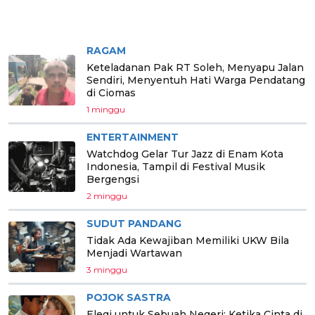
BERITA PILIHAN
RAGAM
Keteladanan Pak RT Soleh, Menyapu Jalan
Sendiri, Menyentuh Hati Warga Pendatang
di Ciomas
1 minggu
ENTERTAINMENT
Watchdog Gelar Tur Jazz di Enam Kota
Indonesia, Tampil di Festival Musik
Bergengsi
2 minggu
SUDUT PANDANG
Tidak Ada Kewajiban Memiliki UKW Bila
Menjadi Wartawan
3 minggu
POJOK SASTRA
Elegi untuk Sebuah Negeri: Ketika Cinta di