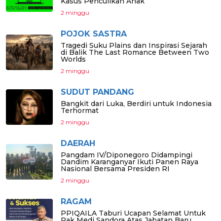
Kasus Penculikan Anak
2 minggu
POJOK SASTRA
Tragedi Suku Plains dan Inspirasi Sejarah
di Balik The Last Romance Between Two
Worlds
2 minggu
SUDUT PANDANG
Bangkit dari Luka, Berdiri untuk Indonesia
Terhormat
2 minggu
DAERAH
Pangdam IV/Diponegoro Didampingi
Dandim Karanganyar Ikuti Panen Raya
Nasional Bersama Presiden RI
2 minggu
RAGAM
PPIQAILA Taburi Ucapan Selamat Untuk
Pak Medi Sandora Atas Jabatan Baru