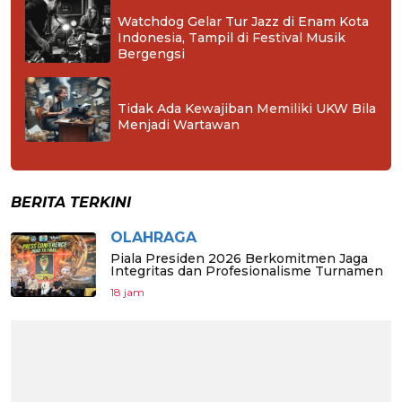
Watchdog Gelar Tur Jazz di Enam Kota
Indonesia, Tampil di Festival Musik
Bergengsi
Tidak Ada Kewajiban Memiliki UKW Bila
Menjadi Wartawan
BERITA TERKINI
OLAHRAGA
Piala Presiden 2026 Berkomitmen Jaga
Integritas dan Profesionalisme Turnamen
18 jam