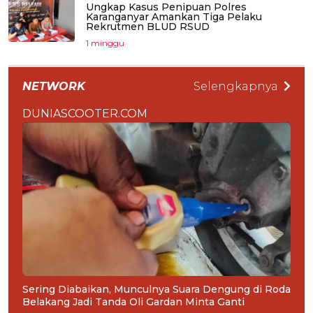
Ungkap Kasus Penipuan Polres
Karanganyar Amankan Tiga Pelaku
Rekrutmen BLUD RSUD
1 minggu
NETWORK
Selengkapnya
DUNIASCOOTER.COM
Sering Diabaikan, Munculnya Suara Dengung di Roda
Belakang Jadi Tanda Oli Gardan Minta Ganti