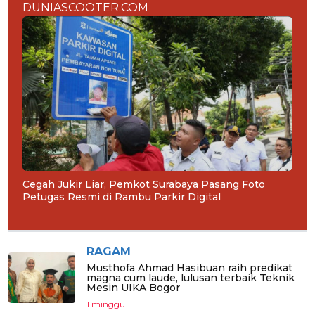
DUNIASCOOTER.COM
Cegah Jukir Liar, Pemkot Surabaya Pasang Foto
Petugas Resmi di Rambu Parkir Digital
RAGAM
Musthofa Ahmad Hasibuan raih predikat
magna cum laude, lulusan terbaik Teknik
Mesin UIKA Bogor
1 minggu