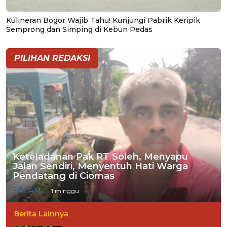
Kulineran Bogor Wajib Tahu! Kunjungi Pabrik Keripik
Semprong dan Simping di Kebun Pedas
PILIHAN REDAKSI
Keteladanan Pak RT Soleh, Menyapu
Jalan Sendiri, Menyentuh Hati Warga
Pendatang di Ciomas
RAGAM
1 minggu
Berita Lainnya