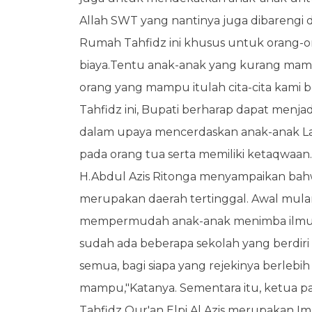
Allah SWT yang nantinya juga dibarengi d
Rumah Tahfidz ini khusus untuk orang-
biaya.Tentu anak-anak yang kurang mamp
orang yang mampu itulah cita-cita kami
Tahfidz ini, Bupati berharap dapat menj
dalam upaya mencerdaskan anak-anak La
pada orang tua serta memiliki ketaqwaan. Se
H.Abdul Azis Ritonga menyampaikan bahw
merupakan daerah tertinggal. Awal mulan
mempermudah anak-anak menimba ilmu di 
sudah ada beberapa sekolah yang berdiri di
semua, bagi siapa yang rejekinya berleb
mampu,"Katanya. Sementara itu, ketua
Tahfidz Qur'an Elpi Al Azis merupakan Im