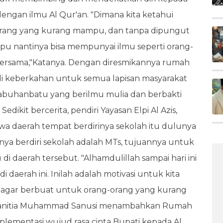
engan ilmu Al Qur'an. "Dimana kita ketahui
orang yang kurang mampu, dan tanpa dipungut
u nantinya bisa mempunyai ilmu seperti orang-
 bersama,"Katanya. Dengan diresmikannya rumah
adi keberkahan untuk semua lapisan masyarakat
buhanbatu yang berilmu mulia dan berbakti
dikit bercerita, pendiri Yayasan Elpi Al Azis,
a daerah tempat berdirinya sekolah itu dulunya
ya berdiri sekolah adalah MTs, tujuannya untuk
daerah tersebut. "Alhamdulillah sampai hari ini
 daerah ini. Inilah adalah motivasi untuk kita
ih agar berbuat untuk orang-orang yang kurang
 panitia Muhammad Sanusi menambahkan Rumah
plementasi wujud rasa cinta Bupati kepada Al