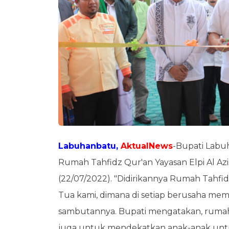
Labuhanbatu,
AktualNews
-Bupati Labu
Rumah Tahfidz Qur'an Yayasan Elpi Al Azis
(22/07/2022). "Didirikannya Rumah Tahfid
Tua kami, dimana di setiap berusaha mem
sambutannya. Bupati mengatakan, rumah 
juga untuk mendekatkan anak-anak unt