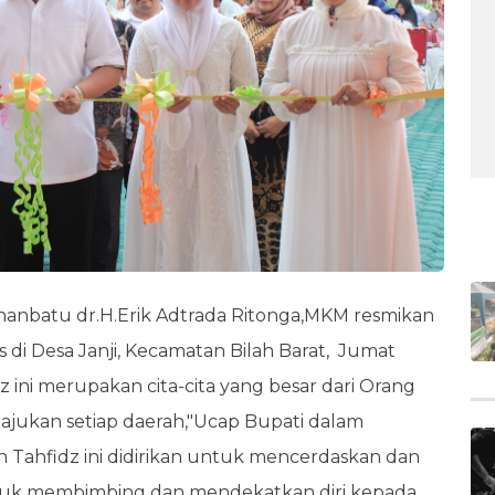
BE
hanbatu dr.H.Erik Adtrada Ritonga,MKM resmikan
 di Desa Janji, Kecamatan Bilah Barat, Jumat
z ini merupakan cita-cita yang besar dari Orang
ajukan setiap daerah,"Ucap Bupati dalam
Tahfidz ini didirikan untuk mencerdaskan dan
uk membimbing dan mendekatkan diri kepada