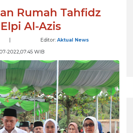
kan Rumah Tahfidz
Elpi Al-Azis
|
Editor:
Aktual News
07-2022,07:45 WIB
BE