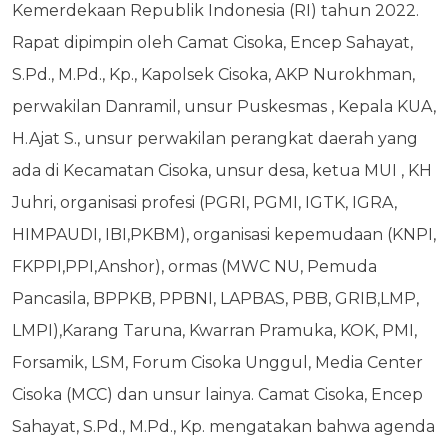
Kemerdekaan Republik Indonesia (RI) tahun 2022.
Rapat dipimpin oleh Camat Cisoka, Encep Sahayat,
S.Pd., M.Pd., Kp., Kapolsek Cisoka, AKP Nurokhman,
perwakilan Danramil, unsur Puskesmas , Kepala KUA,
H.Ajat S., unsur perwakilan perangkat daerah yang
ada di Kecamatan Cisoka, unsur desa, ketua MUI , KH
Juhri, organisasi profesi (PGRI, PGMI, IGTK, IGRA,
HIMPAUDI, IBI,PKBM), organisasi kepemudaan (KNPI,
FKPPI,PPI,Anshor), ormas (MWC NU, Pemuda
Pancasila, BPPKB, PPBNI, LAPBAS, PBB, GRIB,LMP,
LMPI),Karang Taruna, Kwarran Pramuka, KOK, PMI,
Forsamik, LSM, Forum Cisoka Unggul, Media Center
Cisoka (MCC) dan unsur lainya. Camat Cisoka, Encep
Sahayat, S.Pd., M.Pd., Kp. mengatakan bahwa agenda