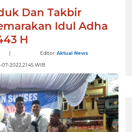
eduk Dan Takbir
emarakan Idul Adha
443 H
|
Editor:
Aktual News
-07-2022,21:45 WIB
BE