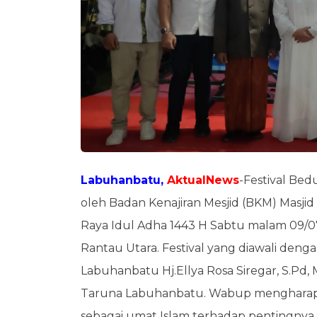
Labuhanbatu,
AktualNews
-Festival Bed
oleh Badan Kenajiran Mesjid (BKM) Masji
Raya Idul Adha 1443 H Sabtu malam 09/0
Rantau Utara. Festival yang diawali den
Labuhanbatu Hj.Ellya Rosa Siregar, S.Pd,
Taruna Labuhanbatu. Wabup mengharapkan,
sebagai umat Islam terhadap pentingnya pe