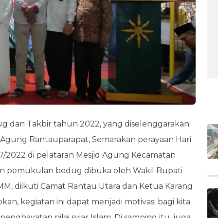
BE
ug dan Takbir tahun 2022, yang diselenggarakan
d Agung Rantauparapat, Semarakan perayaan Hari
7/2022 di pelataran Mesjid Agung Kecamatan
gan pemukulan bedug dibuka oleh Wakil Bupati
 MM, diikuti Camat Rantau Utara dan Ketua Karang
 kegiatan ini dapat menjadi motivasi bagi kita
nghayatan nilai syiar Islam. Di samping itu, juga