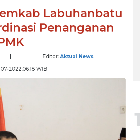
 Pemkab Labuhanbatu
ordinasi Penanganan
PMK
|
Editor:
Aktual News
07-2022,06:18 WIB
BE