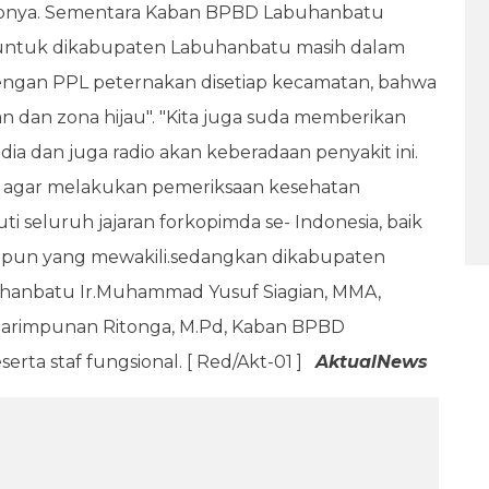
ucapnya. Sementara Kaban BPBD Labuhanbatu
 untuk dikabupaten Labuhanbatu masih dalam
 dengan PPL peternakan disetiap kecamatan, bahwa
 dan zona hijau". "Kita juga suda memberikan
a dan juga radio akan keberadaan penyakit ini.
 agar melakukan pemeriksaan kesehatan
ti seluruh jajaran forkopimda se- Indonesia, baik
aupun yang mewakili.sedangkan dikabupaten
uhanbatu Ir.Muhammad Yusuf Siagian, MMA,
, Sarimpunan Ritonga, M.Pd, Kaban BPBD
rta staf fungsional. [ Red/Akt-01 ]
AktualNews