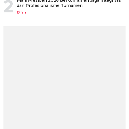
2
Piala Presiden 2026 Berkomitmen Jaga Integritas
dan Profesionalisme Turnamen
13 jam