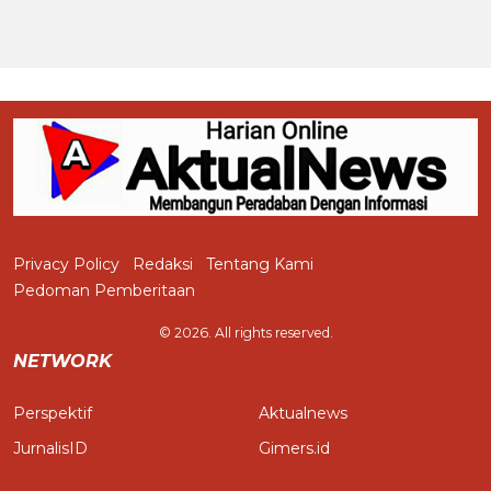
Privacy Policy
Redaksi
Tentang Kami
Pedoman Pemberitaan
© 2026. All rights reserved.
NETWORK
Perspektif
Aktualnews
JurnalisID
Gimers.id