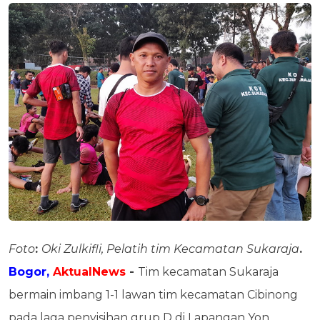
Foto
:
Oki Zulkifli, Pelatih tim Kecamatan Sukaraja
.
Bogor,
AktualNews
-
Tim kecamatan Sukaraja
bermain imbang 1-1 lawan tim kecamatan Cibinong
pada laga penyisihan grup D di Lapangan Yon