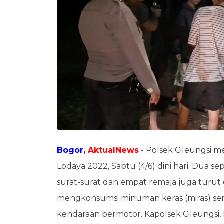
Bogor
,
AktualNews
- Polsek Cileungsi m
Lodaya 2022, Sabtu (4/6) dini hari. Dua 
surat-surat dan empat remaja juga turut 
mengkonsumsi minuman keras (miras) se
kendaraan bermotor. Kapolsek Cileungsi