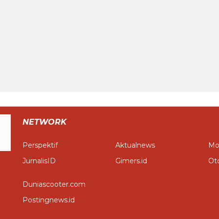
NETWORK
Perspektif
Aktualnews
Mo
JurnalisID
Gimers.id
Ot
Duniascooter.com
Postingnews.id