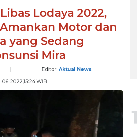
 Libas Lodaya 2022,
i Amankan Motor dan
a yang Sedang
nsunsi Mira
|
Editor:
Aktual News
-06-2022,15:24 WIB
BE