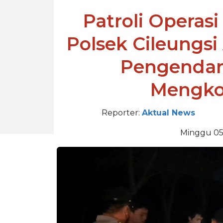
Patroli Operasi
Polsek Cileungs
Pengendar
Mengko
Reporter:
Aktual News
Minggu 05