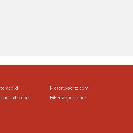
torace.id
Motorexpertz.com
omotifxtra.com
Bikersexpert.com