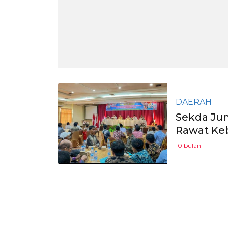
DAERAH
Sekda Ju
Rawat Ke
10 bulan