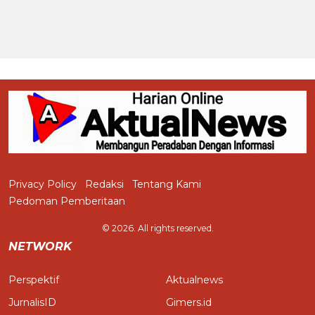
Privacy Policy
Redaksi
Tentang Kami
Pedoman Pemberitaan
© 2026. All rights reserved.
NETWORK
Perspektif
Aktualnews
JurnalisID
Gimers.id