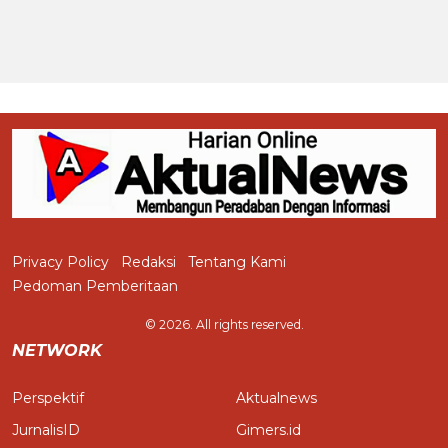
Privacy Policy
Redaksi
Tentang Kami
Pedoman Pemberitaan
© 2026. All rights reserved.
NETWORK
Perspektif
Aktualnews
JurnalisID
Gimers.id