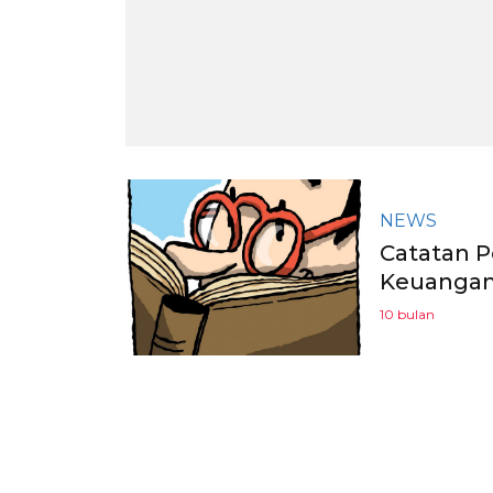
NEWS
Catatan 
Keuangan 
10 bulan