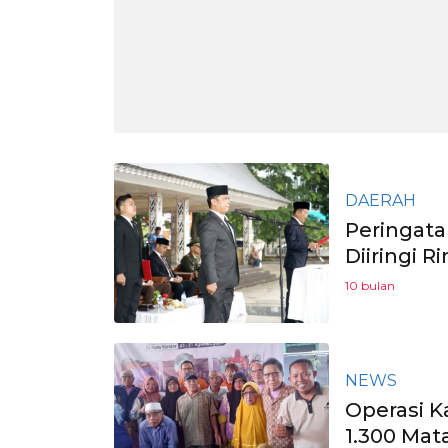
DAERAH
Peringata
Diiringi R
10 bulan
NEWS
Operasi K
1.300 Mat