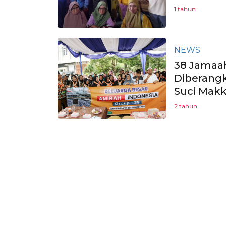
1 tahun
NEWS
38 Jamaa
Diberangk
Suci Mak
2 tahun